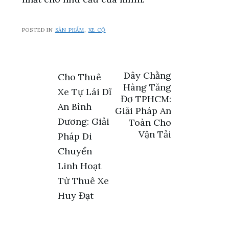
POSTED IN
SẢN PHẨM
,
XE CỘ
Điều
Dây Chằng
Cho Thuê
Hàng Tăng
Xe Tự Lái Dĩ
hướng
Đơ TPHCM:
An Bình
Giải Pháp An
bài
Dương: Giải
Toàn Cho
Vận Tải
Pháp Di
viết
Chuyển
Linh Hoạt
Từ Thuê Xe
Huy Đạt