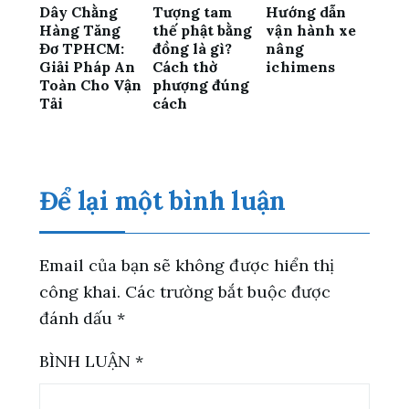
Dây Chằng
Tượng tam
Hướng dẫn
Hàng Tăng
thế phật bằng
vận hành xe
Đơ TPHCM:
đồng là gì?
nâng
Giải Pháp An
Cách thờ
ichimens
Toàn Cho Vận
phượng đúng
Tải
cách
Để lại một bình luận
Email của bạn sẽ không được hiển thị
công khai.
Các trường bắt buộc được
đánh dấu
*
BÌNH LUẬN
*