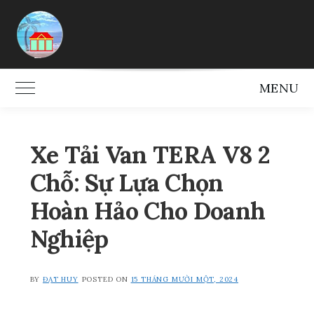
Skip
to
content
MENU
Toggle Main Menu
Xe Tải Van TERA V8 2
Chỗ: Sự Lựa Chọn
Hoàn Hảo Cho Doanh
Nghiệp
BY
ĐẠT HUY
POSTED ON
15 THÁNG MƯỜI MỘT, 2024