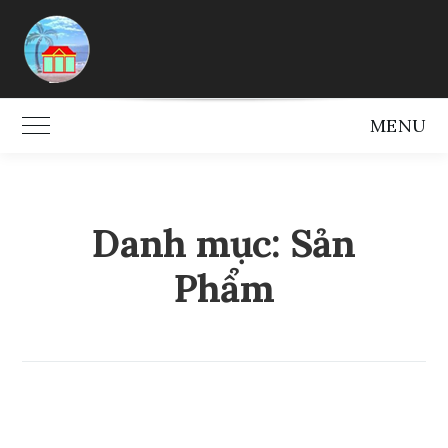
Skip
to
content
MENU
Toggle Main Menu
Danh mục:
Sản
Phẩm