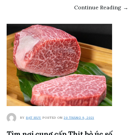
Continue Reading →
BY
ĐẠT HUY
POSTED ON
20 THÁNG 9, 2021
Tìm nơi cung cấp Thịt bò úc số