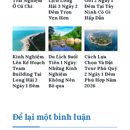
Trải Nghiệm
Lịch Long
Gói 2 Ngày 1
Ở Củ Chi
Hải 3 Ngày 2
Đêm Tại Tây
Đêm Trọn
Ninh Có Gì
Vẹn Hơn
Hấp Dẫn
Kinh Nghiệm
Du Lịch Suối
Cách Lựa
Lên Kế Hoạch
Tiên 1 Ngày:
Chọn Và Đặt
Team
Những Kinh
Tour Phú Quý
Building Tại
Nghiệm
2 Ngày 1 Đêm
Long Hải 2
Không Nên
Phù Hợp Năm
Ngày 1 Đêm
Bỏ qua
2026
Để lại một bình luận