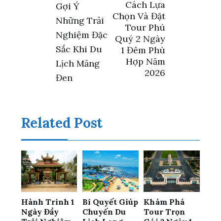
Điều
Cách Lựa
Gợi Ý
Chọn Và Đặt
Những Trải
hướng
Tour Phú
Nghiệm Đặc
Quý 2 Ngày
bài
Sắc Khi Du
1 Đêm Phù
Hợp Năm
Lịch Măng
viết
2026
Đen
Related Post
Hành Trình 1
Bí Quyết Giúp
Khám Phá
Ngày Đầy
Chuyến Du
Tour Trọn