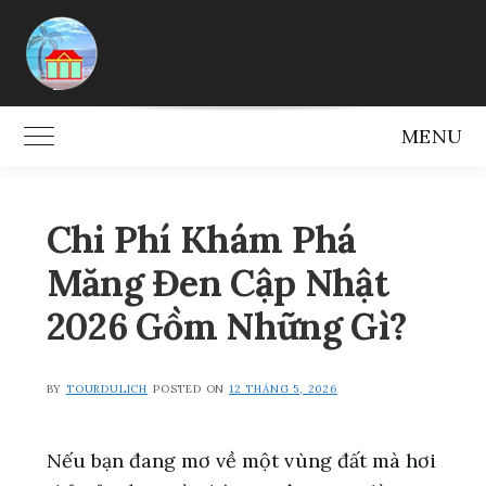
Skip
to
content
MENU
Toggle Main Menu
Chi Phí Khám Phá
Măng Đen Cập Nhật
2026 Gồm Những Gì?
BY
TOURDULICH
POSTED ON
12 THÁNG 5, 2026
Nếu bạn đang mơ về một vùng đất mà hơi