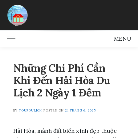
Skip
to
content
MENU
Toggle Main Menu
Những Chi Phí Cần
Khi Đến Hải Hòa Du
Lịch 2 Ngày 1 Đêm
BY
TOURDULICH
POSTED ON
21 THÁNG 6, 2025
Hải Hòa, mảnh đất biển xinh đẹp thuộc