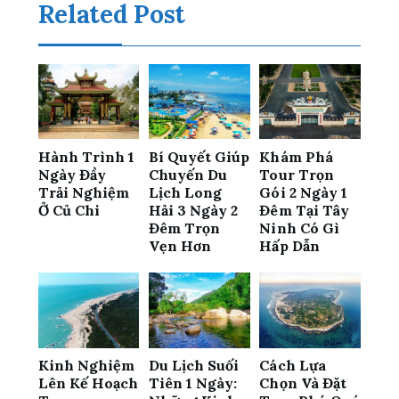
Related Post
Hành Trình 1
Bí Quyết Giúp
Khám Phá
Ngày Đầy
Chuyến Du
Tour Trọn
Trải Nghiệm
Lịch Long
Gói 2 Ngày 1
Ở Củ Chi
Hải 3 Ngày 2
Đêm Tại Tây
Đêm Trọn
Ninh Có Gì
Vẹn Hơn
Hấp Dẫn
Kinh Nghiệm
Du Lịch Suối
Cách Lựa
Lên Kế Hoạch
Tiên 1 Ngày:
Chọn Và Đặt