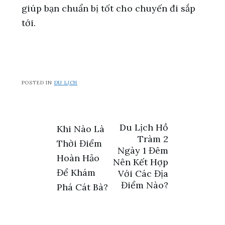
giúp bạn chuẩn bị tốt cho chuyến đi sắp
tới.
POSTED IN
DU LỊCH
Điều
Du Lịch Hồ
Khi Nào Là
Tràm 2
Thời Điểm
hướng
Ngày 1 Đêm
Hoàn Hảo
Nên Kết Hợp
bài
Để Khám
Với Các Địa
Điểm Nào?
Phá Cát Bà?
viết