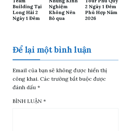
Team
Những Kinh
Tour Phú Quý
Building Tại
Nghiệm
2 Ngày 1 Đêm
Long Hải 2
Không Nên
Phù Hợp Năm
Ngày 1 Đêm
Bỏ qua
2026
Để lại một bình luận
Email của bạn sẽ không được hiển thị
công khai.
Các trường bắt buộc được
đánh dấu
*
BÌNH LUẬN
*