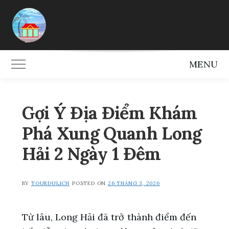
Skip
to
content
MENU
Toggle Main Menu
Gợi Ý Địa Điểm Khám
Phá Xung Quanh Long
Hải 2 Ngày 1 Đêm
BY
TOURDULICH
POSTED ON
26 THÁNG 3, 2026
Từ lâu, Long Hải đã trở thành điểm đến