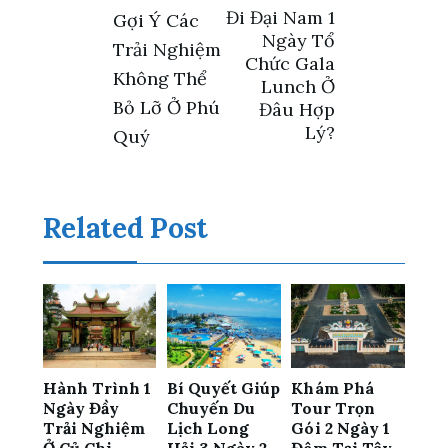
Điều
Đi Đại Nam 1
Gợi Ý Các
Ngày Tổ
Trải Nghiệm
hướng
Chức Gala
Không Thể
Lunch Ở
bài
Bỏ Lỡ Ở Phú
Đâu Hợp
Lý?
Quý
viết
Related Post
Hành Trình 1
Bí Quyết Giúp
Khám Phá
Ngày Đầy
Chuyến Du
Tour Trọn
Trải Nghiệm
Lịch Long
Gói 2 Ngày 1
Ở Củ Chi
Hải 3 Ngày 2
Đêm Tại Tây