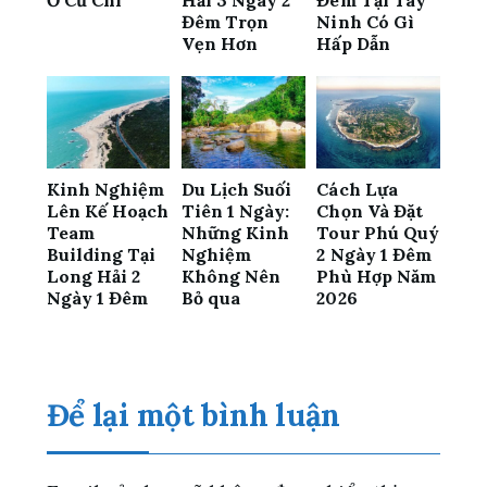
Đêm Trọn
Ninh Có Gì
Vẹn Hơn
Hấp Dẫn
Kinh Nghiệm
Du Lịch Suối
Cách Lựa
Lên Kế Hoạch
Tiên 1 Ngày:
Chọn Và Đặt
Team
Những Kinh
Tour Phú Quý
Building Tại
Nghiệm
2 Ngày 1 Đêm
Long Hải 2
Không Nên
Phù Hợp Năm
Ngày 1 Đêm
Bỏ qua
2026
Để lại một bình luận