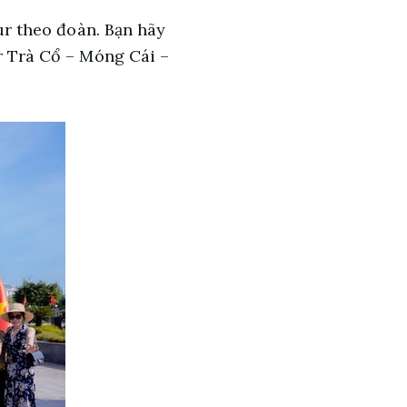
our theo đoàn. Bạn hãy
ur Trà Cổ – Móng Cái –