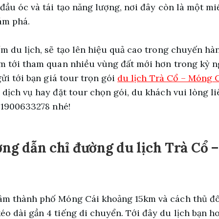
 đầu óc và tái tạo năng lượng, nơi đây còn là một mi
ám phá.
ểm du lịch, sẽ tạo lên hiệu quả cao trong chuyến hà
m tới tham quan nhiều vùng đất mới hơn trong kỳ ng
gửi tới bạn giá tour trọn gói
du lịch Trà Cổ – Móng 
á dịch vụ hay đặt tour chọn gói, du khách vui lòng l
: 1900633278 nhé!
ướng dẫn chỉ đường du lịch Trà Cổ 
âm thành phố Móng Cái khoảng 15km và cách thủ đ
o dài gần 4 tiếng di chuyển. Tới đây du lịch bạn h