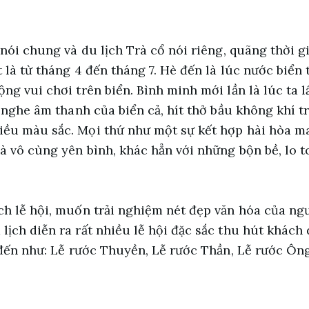
 nói chung và du lịch Trà cổ nói riêng, quãng thời g
 là từ tháng 4 đến tháng 7. Hè đến là lúc nước biển t
ng vui chơi trên biển. Bình minh mới lần là lúc ta l
ng nghe âm thanh của biển cả, hít thở bầu không khí 
iều màu sắc. Mọi thứ như một sự kết hợp hài hòa 
à vô cùng yên bình, khác hẳn với những bộn bề, lo 
ch lễ hội, muốn trải nghiệm nét đẹp văn hóa của ngư
lịch diễn ra rất nhiều lễ hội đặc sắc thu hút khách
ể đến như: Lễ rước Thuyền, Lễ rước Thần, Lễ rước Ông