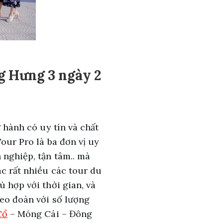
ng Hưng 3 ngày 2
ữ hành có uy tín và chất
Tour Pro là ba đơn vị uy
 nghiệp, tận tâm.. mà
ác rất nhiều các tour du
ù hợp với thời gian, và
heo đoàn với số lượng
Cổ
– Móng Cái – Đông