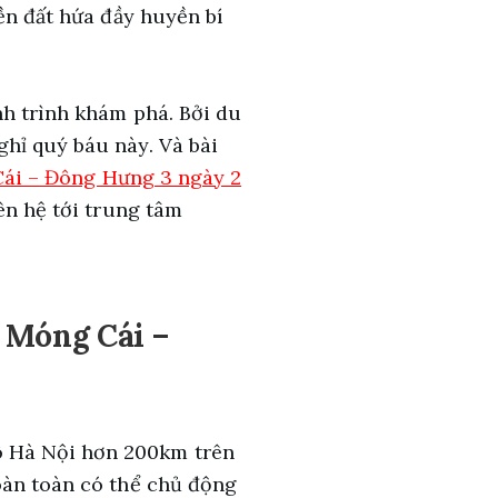
ền đất hứa đầy huyền bí
nh trình khám phá. Bởi du
hỉ quý báu này. Và bài
Cái – Đông Hưng 3 ngày 2
iên hệ tới trung tâm
– Móng Cái –
ô Hà Nội hơn 200km trên
oàn toàn có thể chủ động