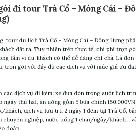
 gói đi tour Trà Cổ – Móng Cái – 
ng)
g, tour du lịch Trà Cổ –
Móng Cái – Đông Hưng phải 
hách đặt ra. Tuy nhiên trên thực tế, chi phí trọn g
ong tầm ví du khách có thể dễ dàng chi chả. Là đơn 
ur trọn gói với đầy đủ các dịch vụ với mức giá ưu đãi
 các dịch vụ đi kèm: xe đưa đón trong suốt lịch trìn
 ngày thứ hai, ăn uống gồm 5 bữa chính 150.000VN
k/khách, dịch vụ lưu trú 2 ngày 1 đêm tại Trà Cổ, bả
ch chuyên nghiệp,
nước uống 1 chai/ngày/khách
… v
heo đoàn.