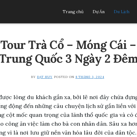
Trang chủ
Dự Án
Du Lịch
 Tour Trà Cổ – Móng Cái 
Trung Quốc 3 Ngày 2 Đê
BY
ĐẠT HUY
POSTED ON
8 THÁNG 3, 2024
được lòng du khách gần xa, bởi lẽ nơi đây chứa đựng 
ng động đến những câu chuyện lịch sử gắn liền với
g cột mốc quan trọng của lãnh thổ quốc gia và có 
 tạo công ăn việc làm cho bà con nhân dân. Sâu xa h
ọng vì là nơi lưu giữ nền văn hóa lâu đời của dân tộ