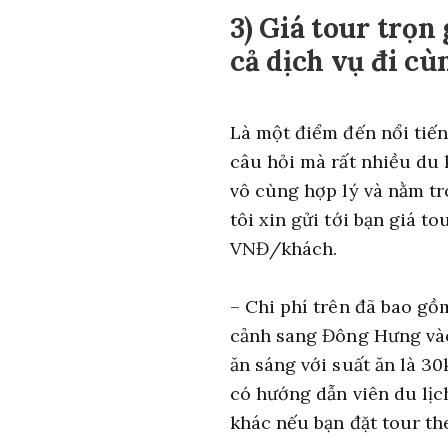
3) Giá tour trọn
cả dịch vụ đi cù
Là một điểm đến nổi tiến
câu hỏi mà rất nhiều du k
vô cùng hợp lý và nằm tr
tôi xin gửi tới bạn giá to
VNĐ/khách.
– Chi phí trên đã bao gồm
cảnh sang Đông Hưng vào
ăn sáng với suất ăn là 30
có hướng dẫn viên du lị
khác nếu bạn đặt tour t