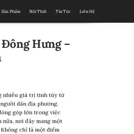
Sản Phẩm
Nội Thất
Tin Tức
Liên Hệ
– Đông Hưng –
m
nhiều giá trị tinh túy từ
 người dân địa phương.
đóng góp lớn trong việc
ơn nữa, nơi đây mang một
c. Không chỉ là một điểm