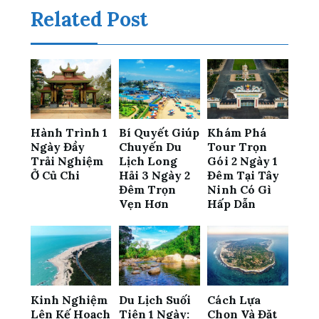
Related Post
Hành Trình 1
Bí Quyết Giúp
Khám Phá
Ngày Đầy
Chuyến Du
Tour Trọn
Trải Nghiệm
Lịch Long
Gói 2 Ngày 1
Ở Củ Chi
Hải 3 Ngày 2
Đêm Tại Tây
Đêm Trọn
Ninh Có Gì
Vẹn Hơn
Hấp Dẫn
Kinh Nghiệm
Du Lịch Suối
Cách Lựa
Lên Kế Hoạch
Tiên 1 Ngày:
Chọn Và Đặt