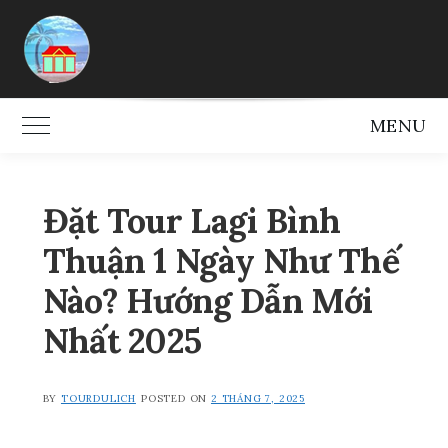
Skip
to
content
MENU
Toggle Main Menu
Đặt Tour Lagi Bình
Thuận 1 Ngày Như Thế
Nào? Hướng Dẫn Mới
Nhất 2025
BY
TOURDULICH
POSTED ON
2 THÁNG 7, 2025