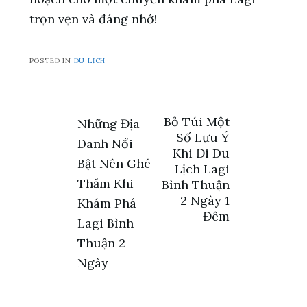
trọn vẹn và đáng nhớ!
POSTED IN
DU LỊCH
Điều
Bỏ Túi Một
Những Địa
Số Lưu Ý
Danh Nổi
hướng
Khi Đi Du
Bật Nên Ghé
Lịch Lagi
bài
Thăm Khi
Bình Thuận
2 Ngày 1
Khám Phá
viết
Đêm
Lagi Bình
Thuận 2
Ngày