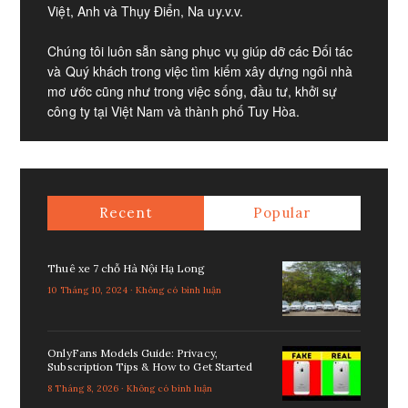
Việt, Anh và Thụy Điển, Na uy.v.v.​
Chúng tôi luôn sẵn sàng phục vụ giúp dỡ các Đối tác
và Quý khách trong việc tìm kiếm xây dựng ngôi nhà
mơ ước cũng như trong việc sống, đầu tư, khởi sự
công ty tại Việt Nam và thành phố Tuy Hòa.
Recent
Popular
Thuê xe 7 chỗ Hà Nội Hạ Long
10 Tháng 10, 2024 · Không có bình luận
OnlyFans Models Guide: Privacy,
Subscription Tips & How to Get Started
8 Tháng 8, 2026 · Không có bình luận