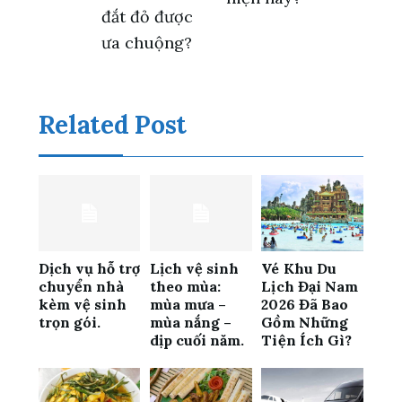
bài
đắt đỏ được
ưa chuộng?
viết
Related Post
Dịch vụ hỗ trợ
Lịch vệ sinh
Vé Khu Du
chuyển nhà
theo mùa:
Lịch Đại Nam
kèm vệ sinh
mùa mưa –
2026 Đã Bao
trọn gói.
mùa nắng –
Gồm Những
dịp cuối năm.
Tiện Ích Gì?