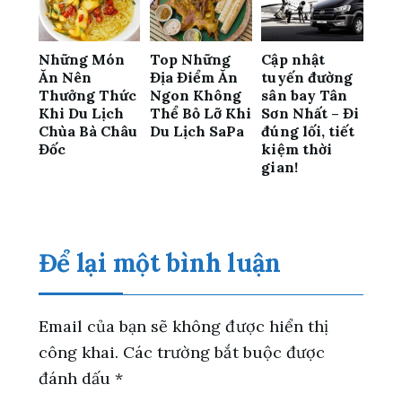
Những Món
Top Những
Cập nhật
Ăn Nên
Địa Điểm Ăn
tuyến đường
Thưởng Thức
Ngon Không
sân bay Tân
Khi Du Lịch
Thể Bỏ Lỡ Khi
Sơn Nhất – Đi
Chùa Bà Châu
Du Lịch SaPa
đúng lối, tiết
Đốc
kiệm thời
gian!
Để lại một bình luận
Email của bạn sẽ không được hiển thị
công khai.
Các trường bắt buộc được
đánh dấu
*