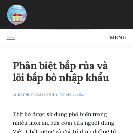
Skip
to
content
MENU
Toggle Main Menu
Phân biệt bắp rùa và
lõi bắp bò nhập khẩu
BY
ĐẠT HUY
POSTED ON
21 THÁNG 3, 2021
Thịt bò được sử dụng phổ biến trong
nhiều món ăn, bữa cơm của người dùng
Việt. Chất lượng và giá trị dinh dưỡng từ