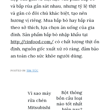
và bắp rùa gần sát nhau, nhưng tỷ lệ thịt
và gân có đôi chú khác biệt, tạo nên
hương vị riêng. Mua bắp bò hay bắp rùa
theo sở thích, lựa chọn ăn uống của gia
đình. Sản phẩm bắp bò nhập khẩu tại
http://zinfood.com/
có chất lượng thịt ổn
định, nguồn gốc xuất xứ rõ ràng, đảm bảo
an toàn cho sức khỏe người dùng.
POSTED IN
TIN TỨC
Điều
Bột thông
Vì sao máy
bồn cầu loại
rửa chén
hướng
nào tốt nhất
Mitsubishi
hiện nay?