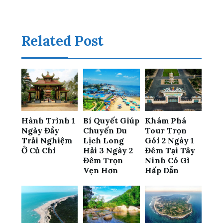
Related Post
Hành Trình 1
Bí Quyết Giúp
Khám Phá
Ngày Đầy
Chuyến Du
Tour Trọn
Trải Nghiệm
Lịch Long
Gói 2 Ngày 1
Ở Củ Chi
Hải 3 Ngày 2
Đêm Tại Tây
Đêm Trọn
Ninh Có Gì
Vẹn Hơn
Hấp Dẫn