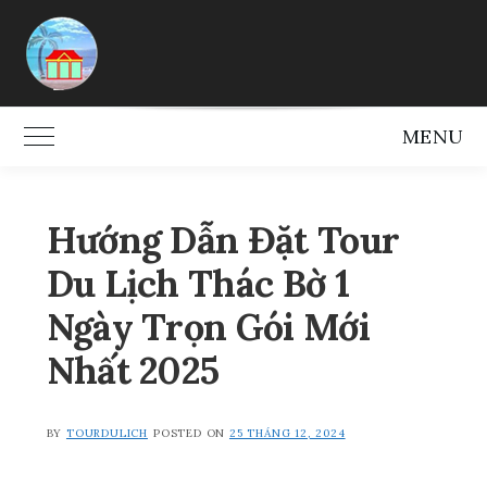
Skip
to
content
MENU
Toggle Main Menu
Hướng Dẫn Đặt Tour
Du Lịch Thác Bờ 1
Ngày Trọn Gói Mới
Nhất 2025
BY
TOURDULICH
POSTED ON
25 THÁNG 12, 2024