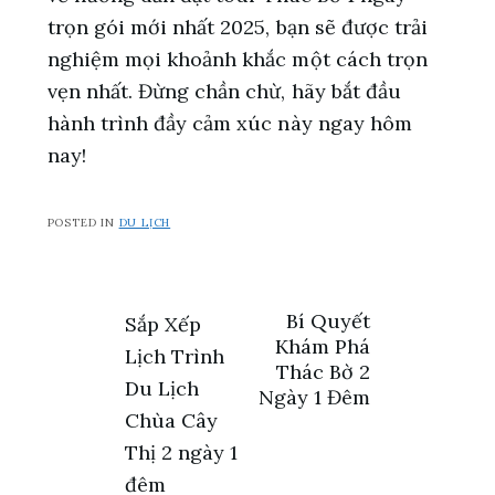
trọn gói mới nhất 2025, bạn sẽ được trải
nghiệm mọi khoảnh khắc một cách trọn
vẹn nhất. Đừng chần chừ, hãy bắt đầu
hành trình đầy cảm xúc này ngay hôm
nay!
POSTED IN
DU LỊCH
Điều
Bí Quyết
Sắp Xếp
Khám Phá
Lịch Trình
hướng
Thác Bờ 2
Du Lịch
Ngày 1 Đêm
bài
Chùa Cây
Thị 2 ngày 1
viết
đêm