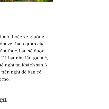
ời mới hoặc xe giường
 gồm vé tham quan các
 ẩm thực, bạn sẽ được
à Lạt như lẩu gà lá é,
ẽ nghỉ tại khách sạn 3
tiện nghi để bạn có
g mơ.
vẹn