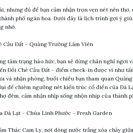
i, nhưng đủ để bạn cảm nhận trọn vẹn nét nên thơ, 
 thành phố ngàn hoa. Dưới đây là lịch trình gợi ý g
g nhớ.
hè Cầu Đất – Quảng Trường Lâm Viên
ng tâm trạng háo hức, bạn sẽ dừng chân nghỉ ngơi v
đến Đồi Chè Cầu Đất – điểm check-in được ví như t
trưa và nhận phòng, buổi chiều bạn tham quan Quản
ại để chiêm ngưỡng nét kiến trúc cổ điển của Đà Lạ
chợ đêm, cảm nhận nhịp sống nhộn nhịp của thành p
a Đà Lạt – Chùa Linh Phước – Fresh Garden
hăm Thác Cam Ly, nơi dòng nước trắng xóa chảy giữ