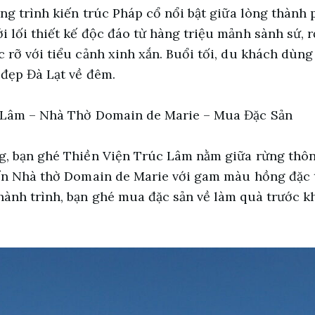
ông trình kiến trúc Pháp cổ nổi bật giữa lòng thành 
 lối thiết kế độc đáo từ hàng triệu mảnh sành sứ, r
 rỡ với tiểu cảnh xinh xắn. Buổi tối, du khách dùng 
 đẹp Đà Lạt về đêm.
 Lâm – Nhà Thờ Domain de Marie – Mua Đặc Sản
g, bạn ghé Thiền Viện Trúc Lâm nằm giữa rừng thô
đến Nhà thờ Domain de Marie với gam màu hồng đặc 
ành trình, bạn ghé mua đặc sản về làm quà trước khi