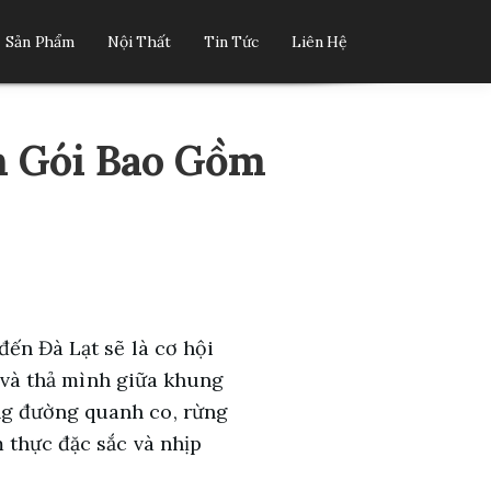
Sản Phẩm
Nội Thất
Tin Tức
Liên Hệ
n Gói Bao Gồm
đến Đà Lạt sẽ là cơ hội
h và thả mình giữa khung
ng đường quanh co, rừng
 thực đặc sắc và nhịp