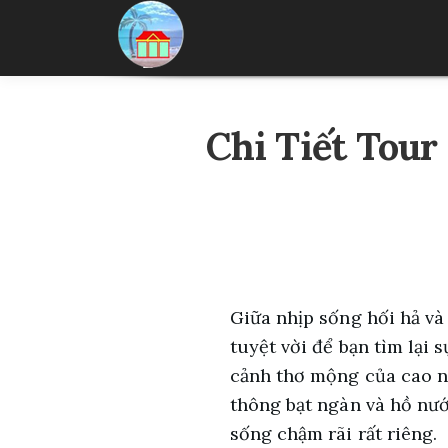
Skip
to
content
Chi Tiết Tou
Giữa nhịp sống hối hả và
tuyệt vời để bạn tìm lại 
cảnh thơ mộng của cao n
thông bạt ngàn và hồ nướ
sống chậm rãi rất riêng.